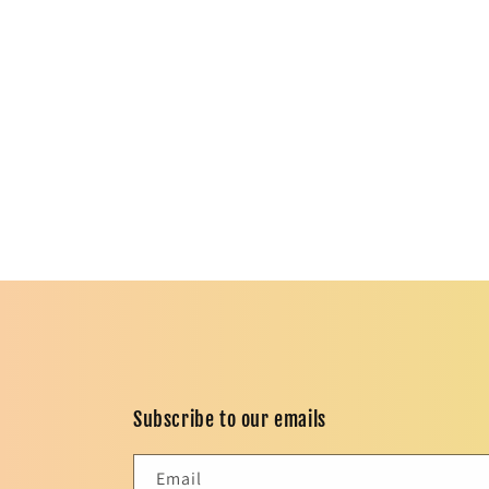
c
t
i
o
n
:
Subscribe to our emails
Email